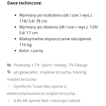
Dane techniczne:
Wymiary po rozłożeniu (dł./ szer./ wys.):
118/ 54/ 78 cm
Wymiary po złożeniu (dł./ szer./ wys.): 129/
54/ 17 cm
Maksymalne dopuszczalne obciążenie:
110 kg
Kolor: czarny
Kategorie
Produkty z TV
,
Sport i hobby
,
TV Okazje
Tagi
ab generator
,
mięśnie brzucha
,
trening
mięśni brzucha
Gymform Total Abs opinie o
elektrostymulatorze mięśni brzucha
iLife A8 opinie test i recenzja robota