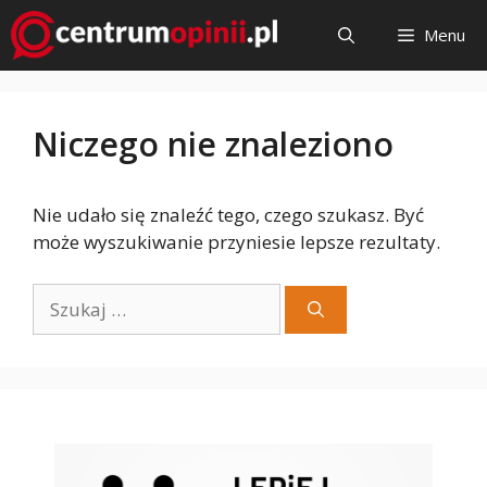
Przejdź
Menu
do
treści
Niczego nie znaleziono
Nie udało się znaleźć tego, czego szukasz. Być
może wyszukiwanie przyniesie lepsze rezultaty.
Szukaj: