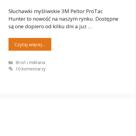
Słuchawki myśliwskie 3M Peltor ProTac
Hunter to nowość na naszym rynku. Dostępne
są one dopiero od kilku dni a juz …
Czytaj więcej…
Kategorie
Broń i militaria
10 komentarzy