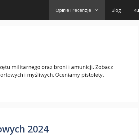
Opinie i recenzje
Blog
Ku
przętu militarnego oraz broni i amunicji. Zobacz
sportowych i myśliwych. Oceniamy pistolety,
owych 2024