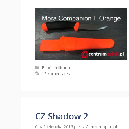
Kategorie
Broń i militaria
15 komentarzy
CZ Shadow 2
6 października 2016
przez
Centrumopinii.pl