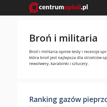
Przejdź
do
treści
Broń i militaria
Broń i militaria opinie testy i recenzje s
która broń jest najlepsza dla strzelców 
rewolwery, karabinki i sztucery.
Ranking gazów pieprz