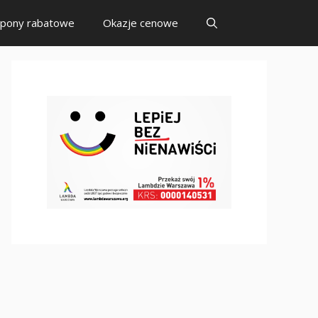
pony rabatowe
Okazje cenowe