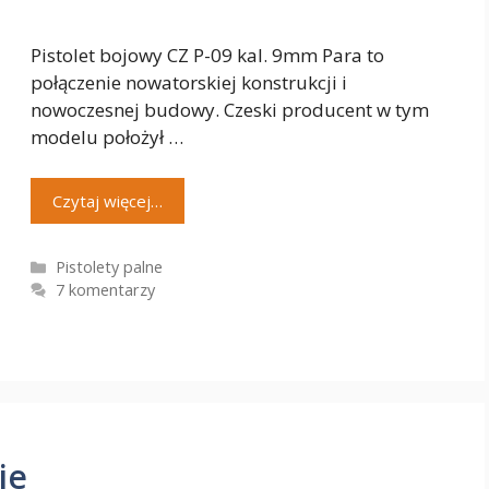
Pistolet bojowy CZ P-09 kal. 9mm Para to
połączenie nowatorskiej konstrukcji i
nowoczesnej budowy. Czeski producent w tym
modelu położył …
Czytaj więcej…
Kategorie
Pistolety palne
7 komentarzy
ie