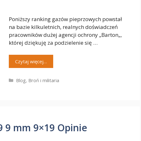
Poniższy ranking gazów pieprzowych powstał
na bazie kilkuletnich, realnych doświadczeń
pracowników dużej agencji ochrony „Barton„,
której dziękuję za podzielenie się …
Czytaj więcej…
Kategorie
Blog
,
Broń i militaria
09 9 mm 9×19 Opinie