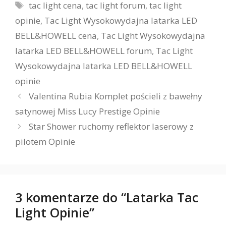
Tagi
tac light cena
,
tac light forum
,
tac light
opinie
,
Tac Light Wysokowydajna latarka LED
BELL&HOWELL cena
,
Tac Light Wysokowydajna
latarka LED BELL&HOWELL forum
,
Tac Light
Wysokowydajna latarka LED BELL&HOWELL
opinie
Valentina Rubia Komplet pościeli z bawełny
satynowej Miss Lucy Prestige Opinie
Star Shower ruchomy reflektor laserowy z
pilotem Opinie
3 komentarze do “Latarka Tac
Light Opinie”