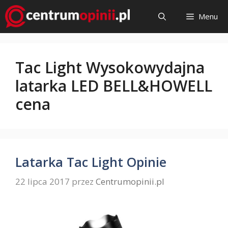
Przejdź
Menu
do
treści
Tac Light Wysokowydajna
latarka LED BELL&HOWELL
cena
Latarka Tac Light Opinie
22 lipca 2017
przez
Centrumopinii.pl