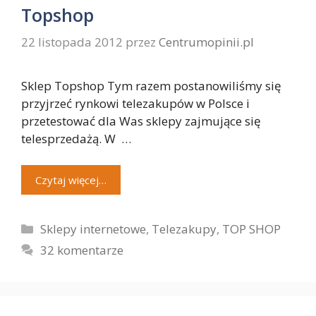
Topshop
22 listopada 2012
przez
Centrumopinii.pl
Sklep Topshop Tym razem postanowiliśmy się
przyjrzeć rynkowi telezakupów w Polsce i
przetestować dla Was sklepy zajmujące się
telesprzedażą. W …
Czytaj więcej…
Kategorie
Sklepy internetowe
,
Telezakupy
,
TOP SHOP
32 komentarze