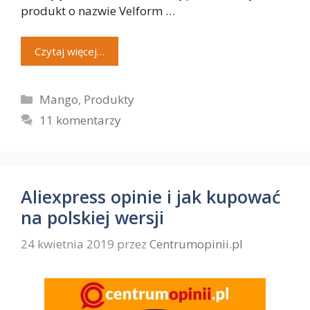
produkt o nazwie Velform …
Czytaj więcej…
Kategorie
Mango
,
Produkty
11 komentarzy
Aliexpress opinie i jak kupować
na polskiej wersji
24 kwietnia 2019
przez
Centrumopinii.pl