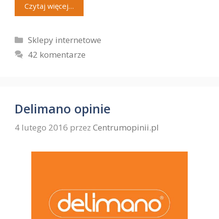
Czytaj więcej…
Kategorie
Sklepy internetowe
42 komentarze
Delimano opinie
4 lutego 2016
przez
Centrumopinii.pl