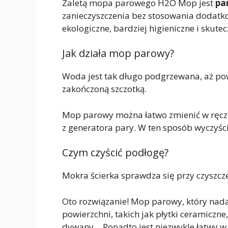
Zaletą mopa parowego H2O Mop jest
pa
zanieczyszczenia bez stosowania dodatko
ekologiczne, bardziej higieniczne i skutec
Jak działa mop parowy?
Woda jest tak długo podgrzewana, aż pow
zakończoną szczotką.
Mop parowy można łatwo zmienić w ręczn
z generatora pary. W ten sposób wyczyśc
Czym czyścić podłogę?
Mokra ścierka sprawdza się przy czyszczen
Oto rozwiązanie! Mop parowy, który nadaj
powierzchni, takich jak płytki ceramiczne
dywany… Ponadto jest niezwykle łatwy w uż