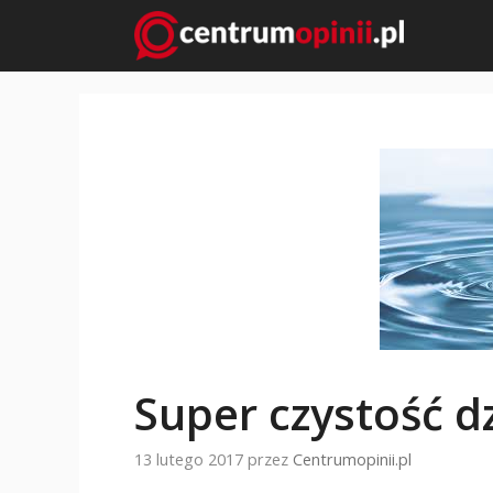
Przejdź
do
treści
Super czystość d
13 lutego 2017
przez
Centrumopinii.pl