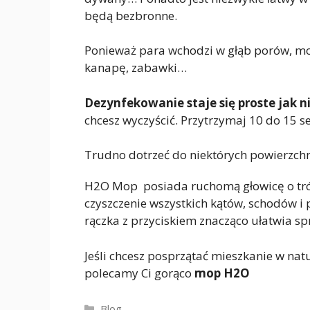
będą bezbronne.
Ponieważ para wchodzi w głąb porów, możes
kanapę, zabawki…
Dezynfekowanie staje się proste jak n
chcesz wyczyścić. Przytrzymaj 10 do 15 se
Trudno dotrzeć do niektórych powierzc
H2O Mop posiada ruchomą głowicę o trój
czyszczenie wszystkich kątów, schodów 
rączka z przyciskiem znacząco ułatwia sp
Jeśli chcesz posprzątać mieszkanie w na
polecamy Ci gorąco
mop H2O
Kategorie
Blog