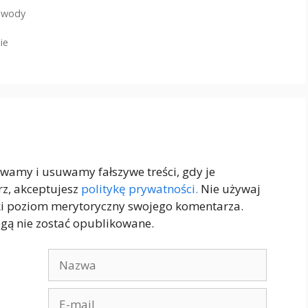
z wody
ie
ywamy i usuwamy fałszywe treści, gdy je
rz, akceptujesz
politykę prywatności.
Nie używaj
ki poziom merytoryczny swojego komentarza.
gą nie zostać opublikowane.
Nazwa
E-