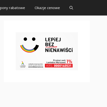
pony rabatowe
Okazje cenowe