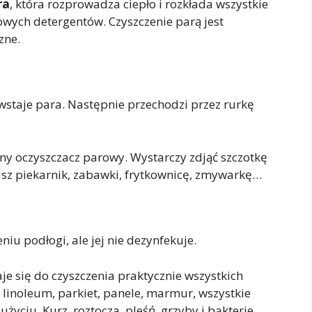
ra
, która rozprowadza ciepło i rozkłada wszystkie
wych detergentów. Czyszczenie parą jest
zne.
staje para. Następnie przechodzi przez rurkę
y oczyszczacz parowy. Wystarczy zdjąć szczotkę
isz piekarnik, zabawki, frytkownicę, zmywarkę…
iu podłogi, ale jej nie dezynfekuje.
e się do czyszczenia praktycznie wszystkich
, linoleum, parkiet, panele, marmur, wszystkie
yciu. Kurz, roztocza, pleśń, grzyby i bakterie