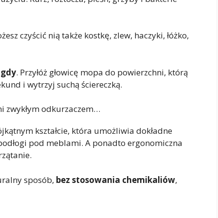
z czyścić nią także kostkę, zlew, haczyki, łóżko,
igdy
. Przyłóż głowicę mopa do powierzchni, którą
kund i wytrzyj suchą ściereczką.
hni zwykłym odkurzaczem…
kątnym kształcie, która umożliwia dokładne
i podłogi pod meblami. A ponadto ergonomiczna
rzątanie.
turalny sposób,
bez stosowania chemikaliów
,