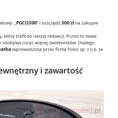
atowy: „
PGCO300
” i oszczędź
300 zł
na zakupie
 który trafił do naszej redakcji. Puron to nowa
 zdobywa coraz więcej zwolenników. Dlatego
marka
wprowadzona przez firmę Polor sp. z o.o. ze
wnętrzny i zawartość