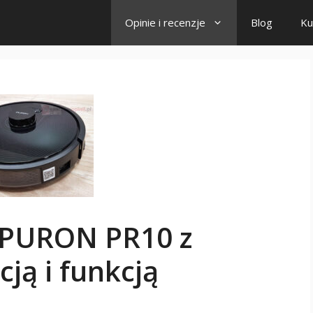
Opinie i recenzje
Blog
Ku
 PURON PR10 z
ją i funkcją