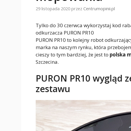
29 listopada 2020
przez
Centrumopinii.pl
Tylko do 30 czerwca wykorzystaj kod rab
odkurzacza PURON PR10
PURON PR10 to kolejny robot odkurzający,
marka na naszym rynku, która przebojem
cieszy to tym bardziej, że jest to
polska 
Szczecina.
PURON PR10 wygląd ze
zestawu