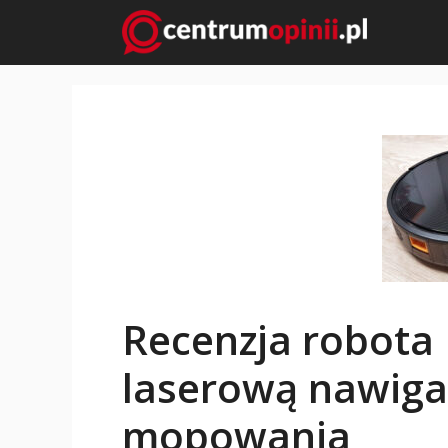
Przejdź
do
treści
Recenzja robota
laserową nawigac
mopowania