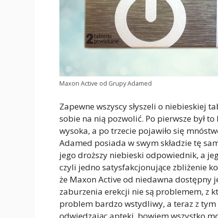
Maxon Active od Grupy Adamed
Zapewne wszyscy słyszeli o niebieskiej t
sobie na nią pozwolić. Po pierwsze był to
wysoka, a po trzecie pojawiło się mnóst
Adamed posiada w swym składzie tę samą 
jego droższy niebieski odpowiednik, a j
czyli jedno satysfakcjonujące zbliżenie kos
że Maxon Active od niedawna dostępny j
zaburzenia erekcji nie są problemem, z kt
problem bardzo wstydliwy, a teraz z ty
odwiedzając apteki, bowiem wszystko moż