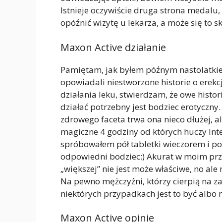
Istnieje oczywiście druga strona medalu
opóźnić wizytę u lekarza, a może się to sk
Maxon Active działanie
Pamiętam, jak byłem późnym nastolatkiem
opowiadali niestworzone historie o erekc
działania leku, stwierdzam, że owe histor
działać potrzebny jest bodziec erotyczny
zdrowego faceta trwa ona nieco dłużej, al
magiczne 4 godziny od których huczy Inte
spróbowałem pół tabletki wieczorem i pow
odpowiedni bodziec:) Akurat w moim prz
„większej” nie jest może właściwe, no ale
Na pewno mężczyźni, którzy cierpią na z
niektórych przypadkach jest to być albo 
Maxon Active opinie