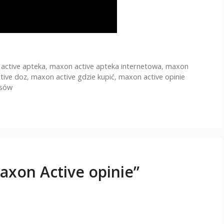
active apteka
,
maxon active apteka internetowa
,
maxon
tive doz
,
maxon active gdzie kupić
,
maxon active opinie
osów
xon Active opinie”