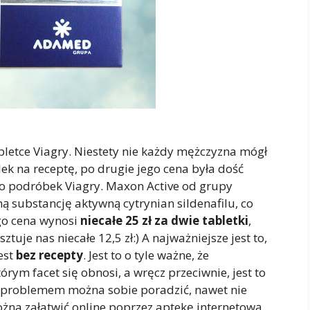
abletce Viagry. Niestety nie każdy mężczyzna mógł
 lek na receptę, po drugie jego cena była dość
wo podróbek Viagry. Maxon Active od grupy
substancję aktywną cytrynian sildenafilu, co
ego cena wynosi
niecałe 25 zł za dwie tabletki
,
ztuje nas niecałe 12,5 zł:) A najważniejsze jest to,
est
bez recepty
. Jest to o tyle ważne, że
órym facet się obnosi, a wręcz przeciwnie, jest to
m problemem można sobie poradzić, nawet nie
na załatwić online poprzez aptekę internetową.