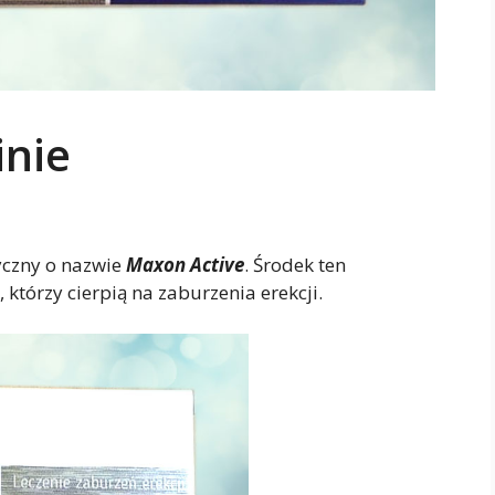
inie
yczny o nazwie
Maxon Active
. Środek ten
tórzy cierpią na zaburzenia erekcji.