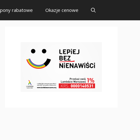
pony rabatowe
Okazje cenowe