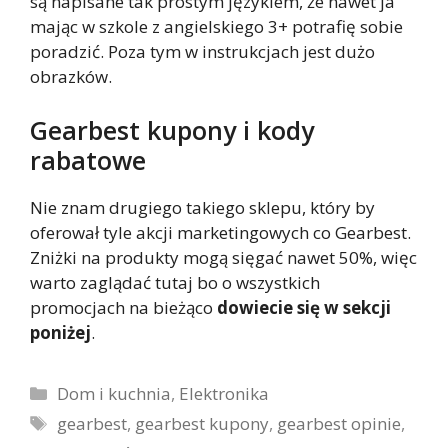
są napisane tak prostym językiem, że nawet ja
mając w szkole z angielskiego 3+ potrafię sobie
poradzić. Poza tym w instrukcjach jest dużo
obrazków.
Gearbest kupony i kody
rabatowe
Nie znam drugiego takiego sklepu, który by
oferował tyle akcji marketingowych co Gearbest.
Zniżki na produkty mogą sięgać nawet 50%, więc
warto zaglądać tutaj bo o wszystkich
promocjach na bieżąco
dowiecie się w sekcji
poniżej
.
Kategorie
Dom i kuchnia
,
Elektronika
Tagi
gearbest
,
gearbest kupony
,
gearbest opinie
,