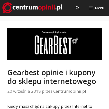
Przejdź
Menu
do
treści
Gearbest opinie i kupony
do sklepu internetowego
20 września 2018
przez
Centrumopinii.pl
Kiedy masz chęć na zakupy przez Internet to