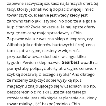
zapewne zazwyczaj szukasz najtańszych ofert. Są
tacy, którzy jednak wolą dopłacić więcej i mieć
towar szybko. Idealnie jest wtedy kiedy jest
zarówno tanio jak i szybko. No dobrze ale gdzie
kupić tanio? Życie pokazuje, że najlepsze oferty
względem ceny mają sprzedawcy z Chin.
Zapewne wielu z was zna sklep Aliexpress, czy
Alibaba (dla odbiorców hurtowych i firm). ceną
tam są atrakcyjne, niestety w większości
przypadków towar dochodzi w ciągu kilku
tygodni.Pewien sklep nazwie
Gearbest
wpadł na
pomysł aby połączyć oferty atrakcyjne cenowo z
szybką dostawą. Dlaczego szybką? Ano dlatego
że możemy zażyczyć sobie wysyłkę np. z
magazynu znajdującego się w Czechach lub np.
bezpośrednio z Polski! Dużą zaletą takiego
rozwiązania jest uniknięcie zapłacenia cła, kiedy
towar miałby „iść” bezpośrednio z Chin.