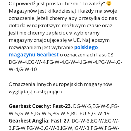
Odpowiedź jest prosta i brzmi:”To zależy”
Magazynów jest kilkadziesiąt i każdy ma swoje
oznaczenie. Jeżeli chcemy aby przesyłka do nas
dotarła w najkrótszym możliwym czasie oraz
jeśli nie chcemy zapłacić cła wybieramy
magazyny znajdujące się w UE. Najlepszym
rozwiązaniem jest wybranie
polskiego
magazynu Gearbest
o oznaczeniach Fast-08,
DG-W-4,EG-W-4,FG-W-4,G-W-4,IG-W-4,PG-W-4,G-
W-4,G-W-10
Oznaczenia innych europejskich magazynów
wyglądają następująco:
Gearbest Czechy: Fast-23
, DG-W-5,EG-W-5,FG-
W-5,G-W-5,IG-W-5,PG-W-5,RU-EU-5,G-W-19
Gearbest Anglia: Fast-27
, DG-W-3,EG-W,EG-W-
3,FG-W,FG-W-3,G-W-3,IG-W,IG-W-3,PG-W,PG-W-