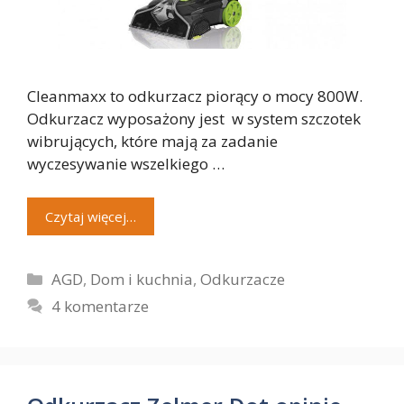
Cleanmaxx to odkurzacz piorący o mocy 800W.
Odkurzacz wyposażony jest w system szczotek
wibrujących, które mają za zadanie
wyczesywanie wszelkiego …
Czytaj więcej…
Kategorie
AGD
,
Dom i kuchnia
,
Odkurzacze
4 komentarze