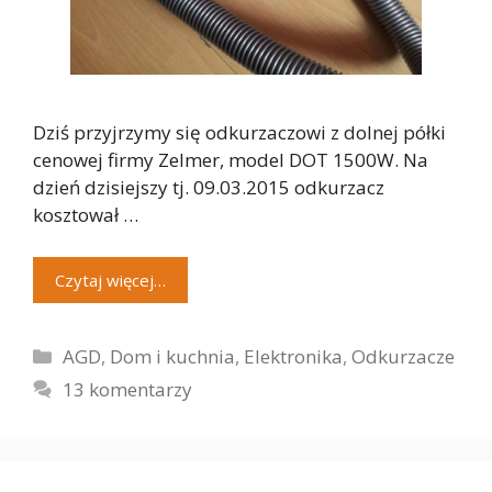
Dziś przyjrzymy się odkurzaczowi z dolnej półki
cenowej firmy Zelmer, model DOT 1500W. Na
dzień dzisiejszy tj. 09.03.2015 odkurzacz
kosztował …
Czytaj więcej…
Kategorie
AGD
,
Dom i kuchnia
,
Elektronika
,
Odkurzacze
13 komentarzy