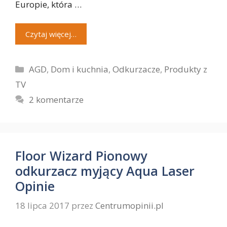
Europie, która …
Czytaj więcej…
Kategorie
AGD
,
Dom i kuchnia
,
Odkurzacze
,
Produkty z
TV
2 komentarze
Floor Wizard Pionowy
odkurzacz myjący Aqua Laser
Opinie
18 lipca 2017
przez
Centrumopinii.pl