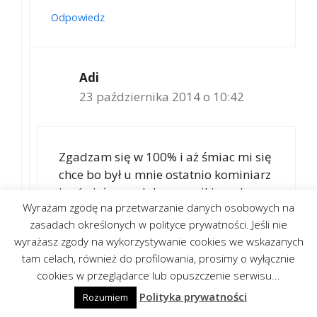
Odpowiedz
Adi
23 października 2014 o 10:42
Zgadzam się w 100% i aż śmiac mi się
chce bo był u mnie ostatnio kominiarz
i mówi, że ma dobre czuniki czadu
Wyrażam zgodę na przetwarzanie danych osobowych na
(pokazał mi kidde 7dco) no ale to
zasadach określonych w polityce prywatności. Jeśli nie
trzeba skalibrowac do pomieszczenia
wyrażasz zgody na wykorzystywanie cookies we wskazanych
srutu tutu takie bajeczki. Koszt niby
tam celach, również do profilowania, prosimy o wyłącznie
kalibracji to 50 zł +czujnik 120 zł. NIE
cookies w przeglądarce lub opuszczenie serwisu...
DAJCIE SIĘ NABRAĆ NA TYCH
Polityka prywatności
OSZUSTÓW. Ten czujnik czadu 7dco
Rozumiem
co mi