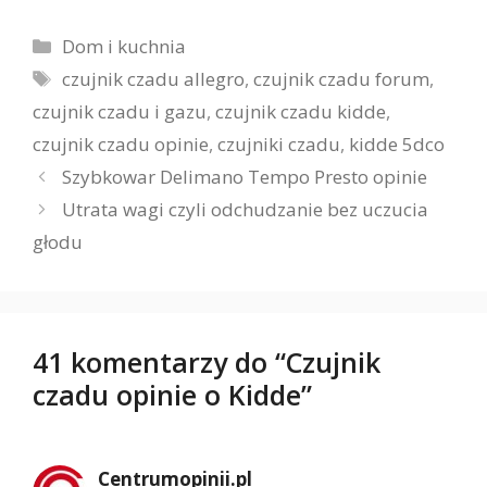
Kategorie
Dom i kuchnia
Tagi
czujnik czadu allegro
,
czujnik czadu forum
,
czujnik czadu i gazu
,
czujnik czadu kidde
,
czujnik czadu opinie
,
czujniki czadu
,
kidde 5dco
Szybkowar Delimano Tempo Presto opinie
Utrata wagi czyli odchudzanie bez uczucia
głodu
41 komentarzy do “Czujnik
czadu opinie o Kidde”
Centrumopinii.pl