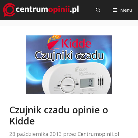
Przejdź
Menu
do
treści
Czujnik czadu opinie o
Kidde
28 października 2013
przez
Centrumopinii.pl