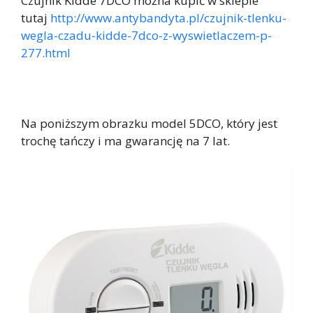
Czujnik Kidde 7DCO można kupić w sklepie
tutaj
http://www.antybandyta.pl/czujnik-tlenku-
wegla-czadu-kidde-7dco-z-wyswietlaczem-p-
277.html
Na poniższym obrazku model 5DCO, który jest
trochę tańczy i ma gwarancję na 7 lat.