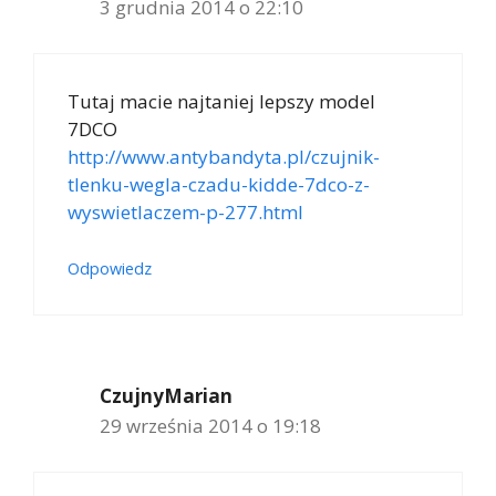
3 grudnia 2014 o 22:10
Tutaj macie najtaniej lepszy model
7DCO
http://www.antybandyta.pl/czujnik-
tlenku-wegla-czadu-kidde-7dco-z-
wyswietlaczem-p-277.html
Odpowiedz
CzujnyMarian
29 września 2014 o 19:18