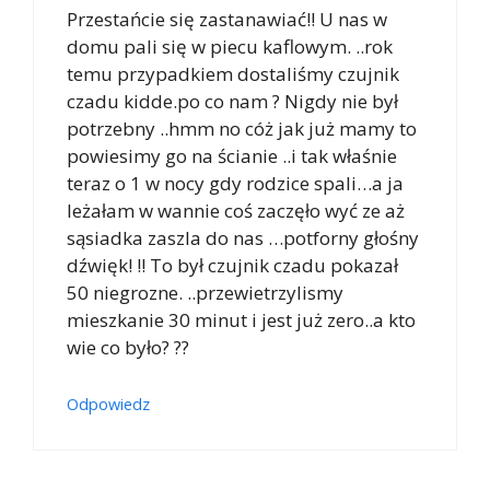
Przestańcie się zastanawiać!! U nas w
domu pali się w piecu kaflowym. ..rok
temu przypadkiem dostaliśmy czujnik
czadu kidde.po co nam ? Nigdy nie był
potrzebny ..hmm no cóż jak już mamy to
powiesimy go na ścianie ..i tak właśnie
teraz o 1 w nocy gdy rodzice spali…a ja
leżałam w wannie coś zaczęło wyć ze aż
sąsiadka zaszla do nas …potforny głośny
dźwięk! !! To był czujnik czadu pokazał
50 niegrozne. ..przewietrzylismy
mieszkanie 30 minut i jest już zero..a kto
wie co było? ??
Odpowiedz