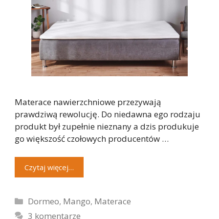
Materace nawierzchniowe przezywają
prawdziwą rewolucję. Do niedawna ego rodzaju
produkt był zupełnie nieznany a dzis produkuje
go większość czołowych producentów …
Czytaj więcej…
Kategorie
Dormeo
,
Mango
,
Materace
3 komentarze