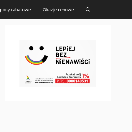
pony rabatowe
Okazje cenowe