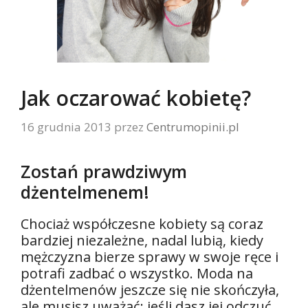
Jak oczarować kobietę?
16 grudnia 2013
przez
Centrumopinii.pl
Zostań prawdziwym
dżentelmenem!
Chociaż współczesne kobiety są coraz
bardziej niezależne, nadal lubią, kiedy
mężczyzna bierze sprawy w swoje ręce i
potrafi zadbać o wszystko. Moda na
dżentelmenów jeszcze się nie skończyła,
ale musisz uważać: jeśli dasz jej odczuć,