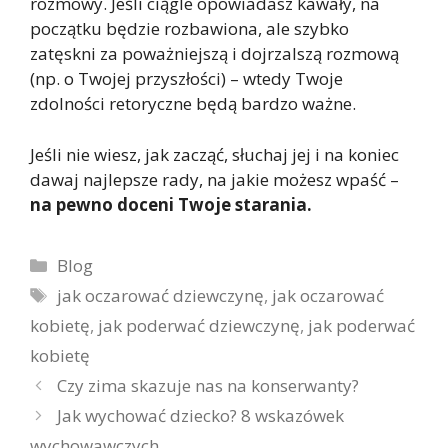
rozmowy. Jeśli ciągle opowiadasz kawały, na
początku będzie rozbawiona, ale szybko
zatęskni za poważniejszą i dojrzalszą rozmową
(np. o Twojej przyszłości) – wtedy Twoje
zdolności retoryczne będą bardzo ważne.
Jeśli nie wiesz, jak zacząć, słuchaj jej i na koniec
dawaj najlepsze rady, na jakie możesz wpaść –
na pewno doceni Twoje starania.
Kategorie
Blog
Tagi
jak oczarować dziewczynę
,
jak oczarować
kobietę
,
jak poderwać dziewczynę
,
jak poderwać
kobietę
Czy zima skazuje nas na konserwanty?
Jak wychować dziecko? 8 wskazówek
wychowawczych