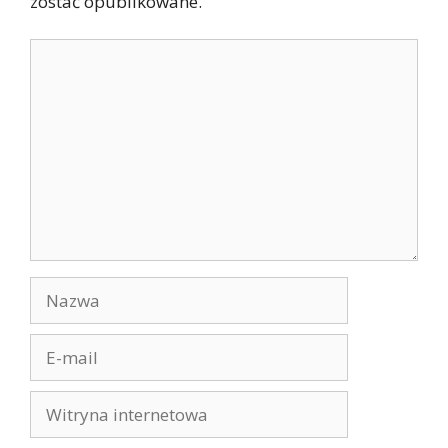
zostać opublikowane.
Komentarz
Nazwa
E-
mail
Witryna
internetowa