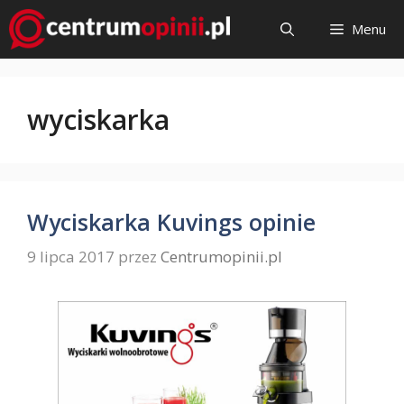
Przejdź
Menu
do
treści
wyciskarka
Wyciskarka Kuvings opinie
9 lipca 2017
przez
Centrumopinii.pl