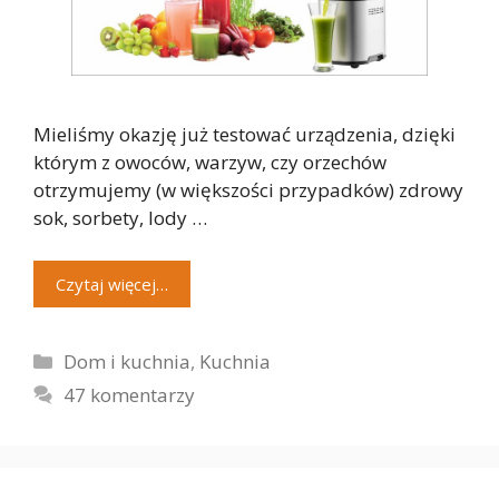
Mieliśmy okazję już testować urządzenia, dzięki
którym z owoców, warzyw, czy orzechów
otrzymujemy (w większości przypadków) zdrowy
sok, sorbety, lody …
Czytaj więcej…
Kategorie
Dom i kuchnia
,
Kuchnia
47 komentarzy