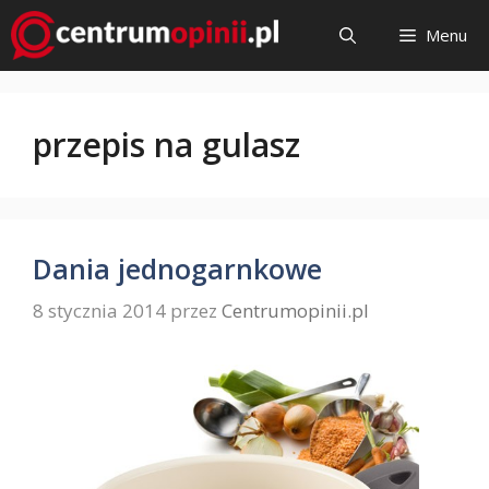
Przejdź
Menu
do
treści
przepis na gulasz
Dania jednogarnkowe
8 stycznia 2014
przez
Centrumopinii.pl