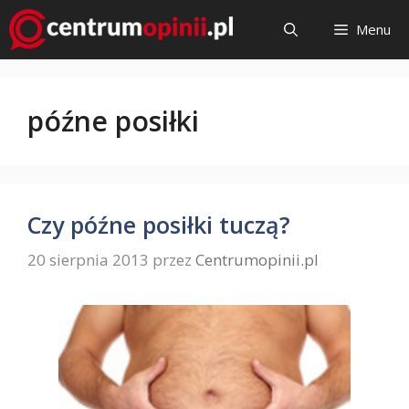
Przejdź
Menu
do
treści
późne posiłki
Czy późne posiłki tuczą?
20 sierpnia 2013
przez
Centrumopinii.pl