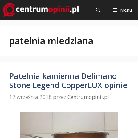
Przejdź
Menu
do
treści
patelnia miedziana
Patelnia kamienna Delimano
Stone Legend CopperLUX opinie
12 września 2018
przez
Centrumopinii.pl