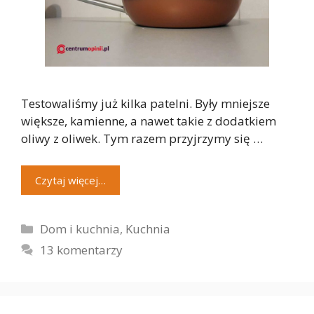
Testowaliśmy już kilka patelni. Były mniejsze
większe, kamienne, a nawet takie z dodatkiem
oliwy z oliwek. Tym razem przyjrzymy się …
Czytaj więcej…
Kategorie
Dom i kuchnia
,
Kuchnia
13 komentarzy