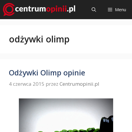
Przejdź
Menu
do
treści
odżywki olimp
Odżywki Olimp opinie
4 czerwca 2015
przez
Centrumopinii.pl