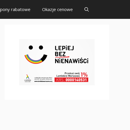
pony rabatowe
Okazje cenowe