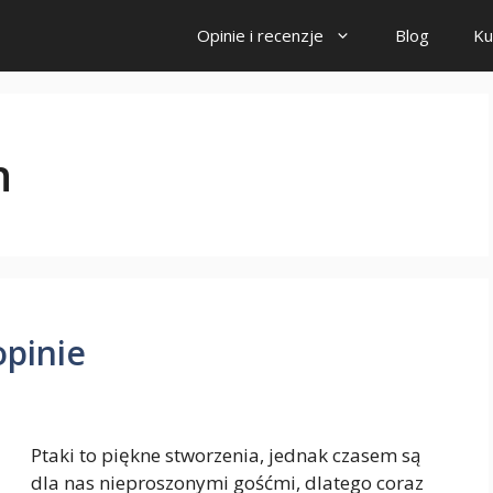
Opinie i recenzje
Blog
Ku
n
opinie
Ptaki to piękne stworzenia, jednak czasem są
dla nas nieproszonymi gośćmi, dlatego coraz