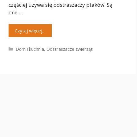
częściej używa się odstraszaczy ptaków. Są
one …
Czytaj więcej…
Kategorie
Dom i kuchnia
,
Odstraszacze zwierząt