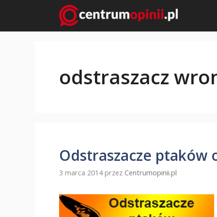
Przejdź
do
treści
odstraszacz wro
Odstraszacze ptaków 
3 marca 2014
przez
Centrumopinii.pl