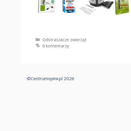
Kategorie
Odstraszacze zwierząt
6 komentarzy
©Centrumopinii.pl 2026