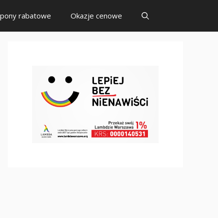
pony rabatowe
Okazje cenowe