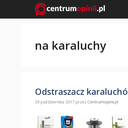
Przejdź
do
treści
na karaluchy
Odstraszacz karaluchó
29 października 2017
przez
Centrumopinii.pl