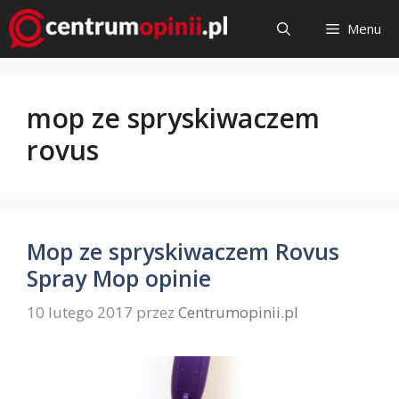
Przejdź
Menu
do
treści
mop ze spryskiwaczem
rovus
Mop ze spryskiwaczem Rovus
Spray Mop opinie
10 lutego 2017
przez
Centrumopinii.pl