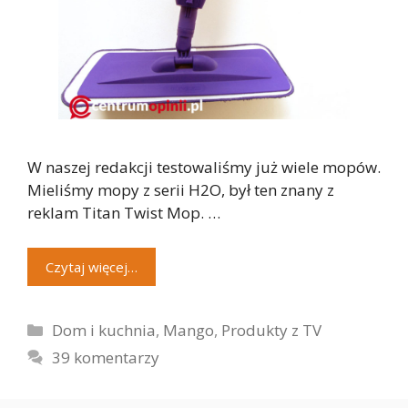
W naszej redakcji testowaliśmy już wiele mopów.
Mieliśmy mopy z serii H2O, był ten znany z
reklam Titan Twist Mop. …
Czytaj więcej…
Kategorie
Dom i kuchnia
,
Mango
,
Produkty z TV
39 komentarzy