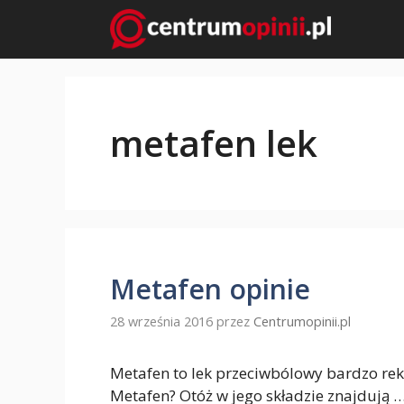
Przejdź
do
treści
metafen lek
Metafen opinie
28 września 2016
przez
Centrumopinii.pl
Metafen to lek przeciwbólowy bardzo rek
Metafen? Otóż w jego składzie znajdują 