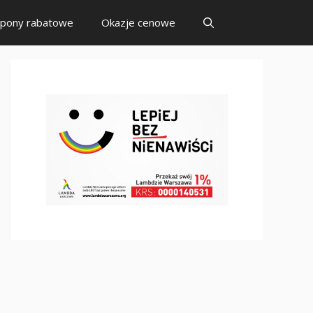
pony rabatowe
Okazje cenowe