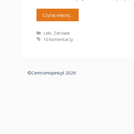
Czytaj więcej…
Kategorie
Leki
,
Zdrowie
10 komentarzy
©Centrumopinii.pl 2026