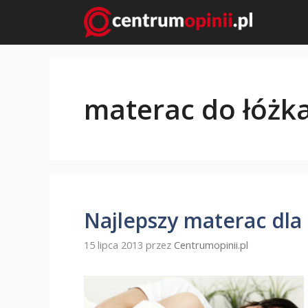
Przejdź
do
treści
materac do łóżk
Najlepszy materac dla
15 lipca 2013
przez
Centrumopinii.pl