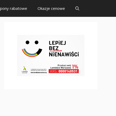
pony rabatowe
Okazje cenowe