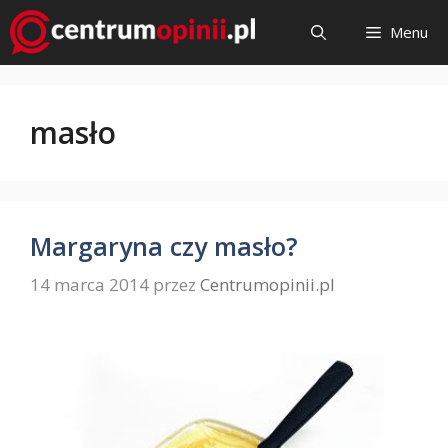
Przejdź
Menu
do
treści
masło
Margaryna czy masło?
14 marca 2014
przez
Centrumopinii.pl