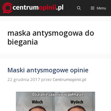
Przejdź
Menu
do
treści
maska antysmogowa do
biegania
Maski antysmogowe opinie
22 grudnia 2017
przez
Centrumopinii.pl