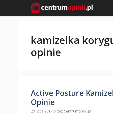
Przejdź
do
treści
kamizelka koryg
opinie
Active Posture Kamize
Opinie
20 lipca 2017
przez
Centrumopinii.pl