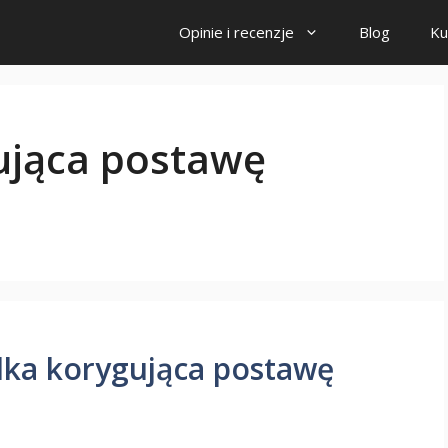
Opinie i recenzje
Blog
Ku
ująca postawę
lka korygująca postawę