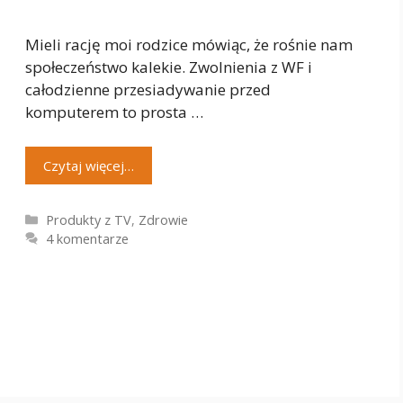
Mieli rację moi rodzice mówiąc, że rośnie nam
społeczeństwo kalekie. Zwolnienia z WF i
całodzienne przesiadywanie przed
komputerem to prosta …
Czytaj więcej…
Kategorie
Produkty z TV
,
Zdrowie
4 komentarze