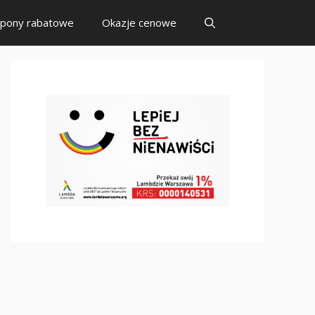
pony rabatowe
Okazje cenowe