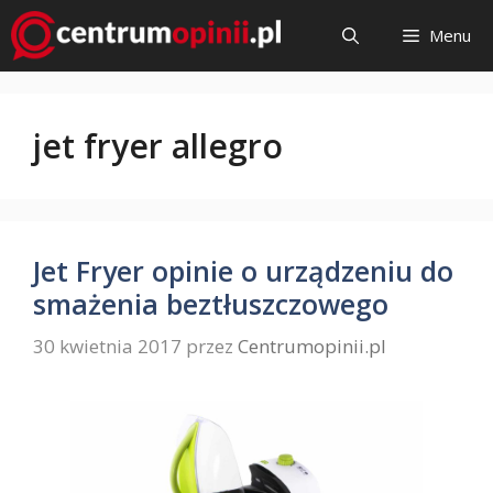
Przejdź
Menu
do
treści
jet fryer allegro
Jet Fryer opinie o urządzeniu do
smażenia beztłuszczowego
30 kwietnia 2017
przez
Centrumopinii.pl