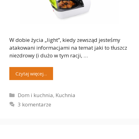
W dobie życia „light”, kiedy zewsząd jesteśmy
atakowani informacjami na temat jaki to tłuszcz
niezdrowy (i dużo w tym racji, …
Czytaj więcej…
Kategorie
Dom i kuchnia
,
Kuchnia
3 komentarze