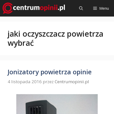
Przejdź
Menu
do
treści
jaki oczyszczacz powietrza
wybrać
Jonizatory powietrza opinie
4 listopada 2016
przez
Centrumopinii.pl