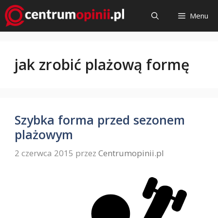
Przejdź
Menu
do
treści
jak zrobić plażową formę
Szybka forma przed sezonem
plażowym
2 czerwca 2015
przez
Centrumopinii.pl