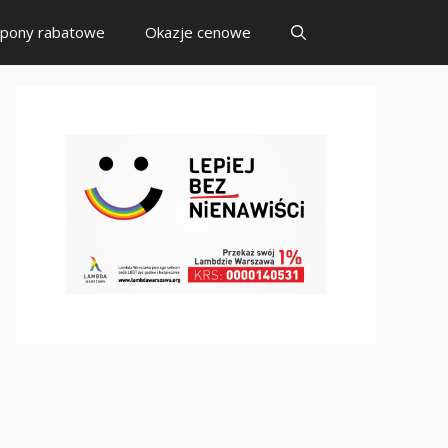
pony rabatowe
Okazje cenowe