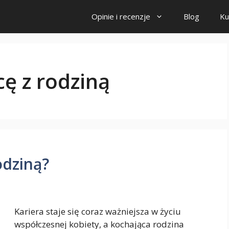
Opinie i recenzje
Blog
Ku
cę z rodziną
odziną?
Kariera staje się coraz ważniejsza w życiu
współczesnej kobiety, a kochająca rodzina