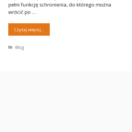
pełni funkcję schronienia, do którego można
wrócić po …
Czytaj więcej…
Kategorie
Blog