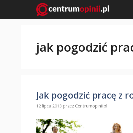
Przejdź
do
treści
jak pogodzić pra
Jak pogodzić pracę z r
12 lipca 2013
przez
Centrumopinii.pl