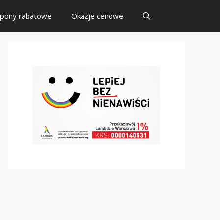
pony rabatowe
Okazje cenowe