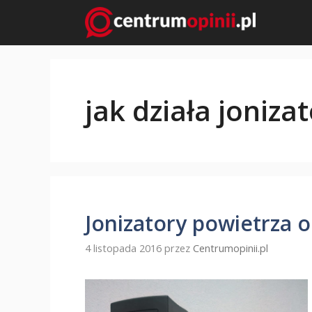
Przejdź
do
treści
jak działa joniza
Jonizatory powietrza o
4 listopada 2016
przez
Centrumopinii.pl