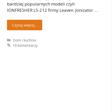
bardziej popularnych modeli czyli
IONFRESHER LS-212 firmy Leaven. Jonizator …
Czytaj więcej…
Kategorie
Dom i kuchnia
16 komentarzy