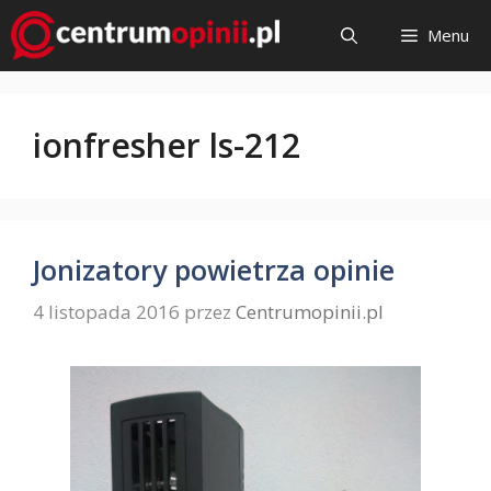
Przejdź
Menu
do
treści
ionfresher ls-212
Jonizatory powietrza opinie
4 listopada 2016
przez
Centrumopinii.pl