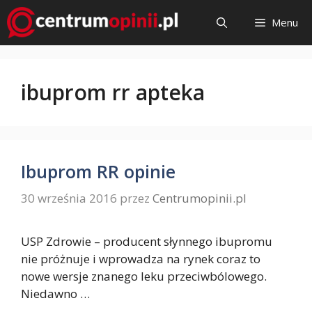
Przejdź
Menu
do
treści
ibuprom rr apteka
Ibuprom RR opinie
30 września 2016
przez
Centrumopinii.pl
USP Zdrowie – producent słynnego ibupromu
nie próżnuje i wprowadza na rynek coraz to
nowe wersje znanego leku przeciwbólowego.
Niedawno …