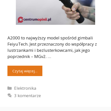
A2000 to najwyższy model spośród gimbali
FeiyuTech. Jest przeznaczony do współpracy z
lustrzankami i bezlusterkowcami, jak jego
poprzednik – MGv2. …
Czytaj więcej…
Kategorie
Elektronika
3 komentarze