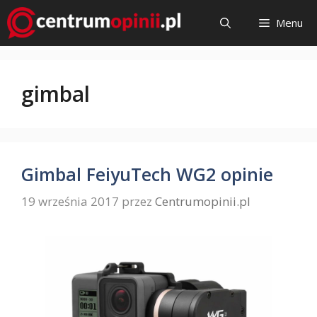
Przejdź
Menu
do
treści
gimbal
Gimbal FeiyuTech WG2 opinie
19 września 2017
przez
Centrumopinii.pl