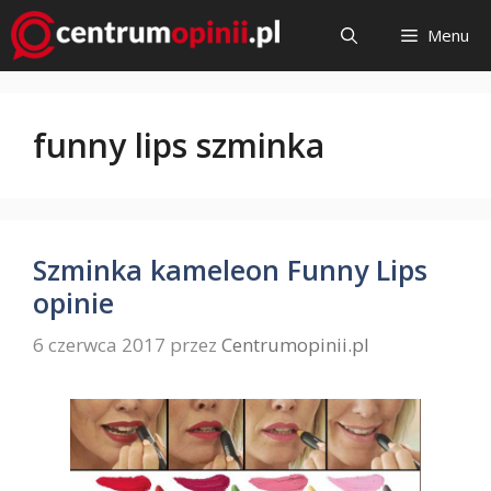
Przejdź
Menu
do
treści
funny lips szminka
Szminka kameleon Funny Lips
opinie
6 czerwca 2017
przez
Centrumopinii.pl