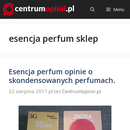
Przejdź
Menu
do
treści
esencja perfum sklep
Esencja perfum opinie o
skondensowanych perfumach.
22 sierpnia 2017
przez
Centrumopinii.pl