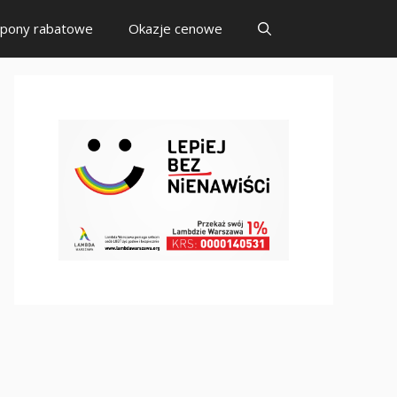
pony rabatowe
Okazje cenowe