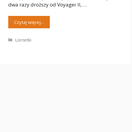
dwa razy droższy od Voyager II, …
Czytaj więcej…
Kategorie
Lornetki