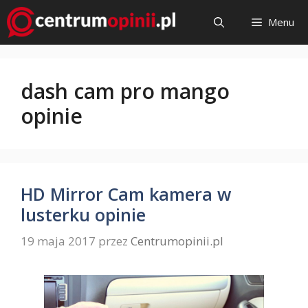
Przejdź
Menu
do
treści
dash cam pro mango
opinie
HD Mirror Cam kamera w
lusterku opinie
19 maja 2017
przez
Centrumopinii.pl