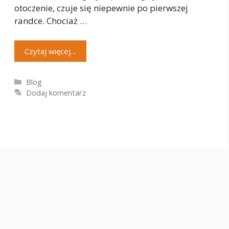
otoczenie, czuje się niepewnie po pierwszej
randce. Chociaż …
Czytaj więcej…
Kategorie
Blog
Dodaj komentarz