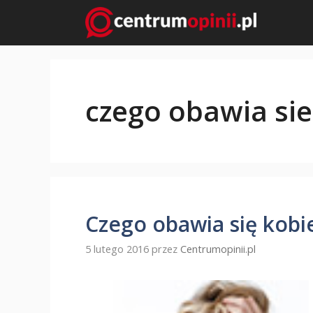
Przejdź
do
treści
czego obawia sie
Czego obawia się kobi
5 lutego 2016
przez
Centrumopinii.pl