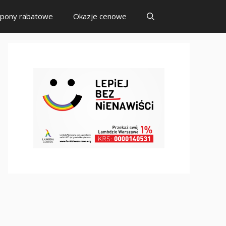
pony rabatowe
Okazje cenowe