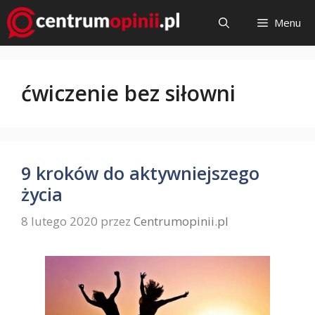
Przejdź
Menu
do
treści
ćwiczenie bez siłowni
9 kroków do aktywniejszego
życia
8 lutego 2020
przez
Centrumopinii.pl