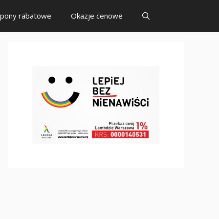
pony rabatowe
Okazje cenowe