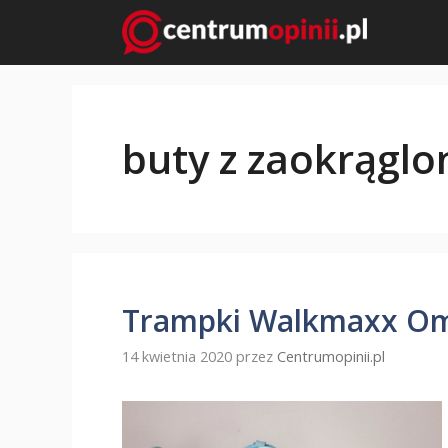
Przejdź
do
treści
buty z zaokrągl
Trampki Walkmaxx Om
14 kwietnia 2020
przez
Centrumopinii.pl