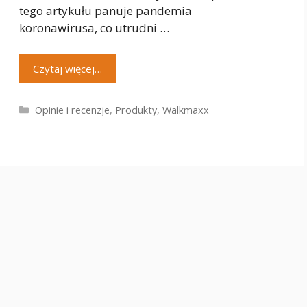
tego artykułu panuje pandemia
koronawirusa, co utrudni …
Czytaj więcej…
Kategorie
Opinie i recenzje
,
Produkty
,
Walkmaxx