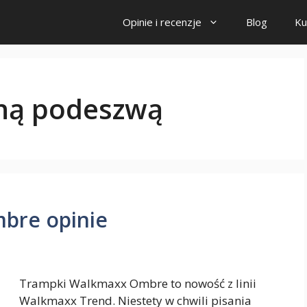
Opinie i recenzje
Blog
Ku
oną podeszwą
bre opinie
Trampki Walkmaxx Ombre to nowość z linii
Walkmaxx Trend. Niestety w chwili pisania