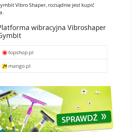
mbit Vibro Shaper, rozsądnie jest kupić
a.
Platforma wibracyjna Vibroshaper
Gymbit
topshop.pl
mango.pl