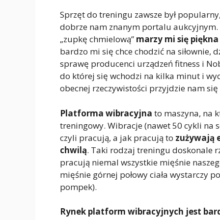
Sprzęt do treningu zawsze był popularny,
dobrze nam znanym portalu aukcyjnym. Si
„zupkę chmielową”
marzy mi się piękna
bardzo mi się chce chodzić na siłownie, d
sprawę producenci urządzeń fitness i No
do której się wchodzi na kilka minut i wy
obecnej rzeczywistości przyjdzie nam się
Platforma wibracyjna
to maszyna, na k
treningowy. Wibracje (nawet 50 cykli na 
czyli pracują, a jak pracują to
zużywają e
chwilą
. Taki rodzaj treningu doskonale r
pracują niemal wszystkie mięśnie naszeg
mięśnie górnej połowy ciała wystarczy poł
pompek).
Rynek platform wibracyjnych jest ba