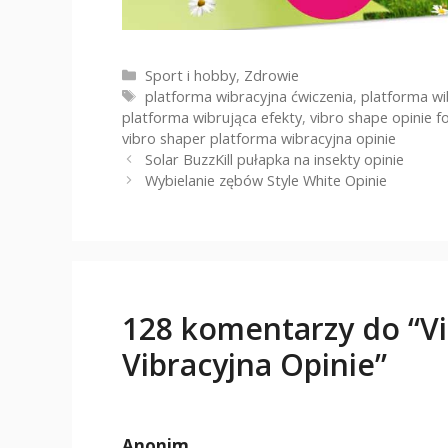
Kategorie
Sport i hobby
,
Zdrowie
Tagi
platforma wibracyjna ćwiczenia
,
platforma w
platforma wibrująca efekty
,
vibro shape opinie 
vibro shaper platforma wibracyjna opinie
Solar BuzzKill pułapka na insekty opinie
Wybielanie zębów Style White Opinie
128 komentarzy do “V
Vibracyjna Opinie”
Anonim