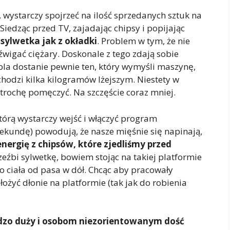
 wystarczy spojrzeć na ilość sprzedanych sztuk na
edząc przed TV, zajadając chipsy i popijając
 sylwetka jak z okładki
. Problem w tym, że nie
źwigać ciężary. Doskonale z tego zdają sobie
bla dostanie pewnie ten, który wymyśli maszynę,
chodzi kilka kilogramów lżejszym. Niestety w
 trochę pomęczyć. Na szczęście coraz mniej.
tórą wystarczy wejść i włączyć program
sekundę) powodują, że nasze mięśnie się napinają,
nergię z chipsów, które zjedliśmy przed
zeźbi sylwetkę, bowiem stojąc na takiej platformie
o ciała od pasa w dół. Chcąc aby pracowały
ożyć dłonie na platformie (tak jak do robienia
rdzo duży i osobom niezorientowanym dość