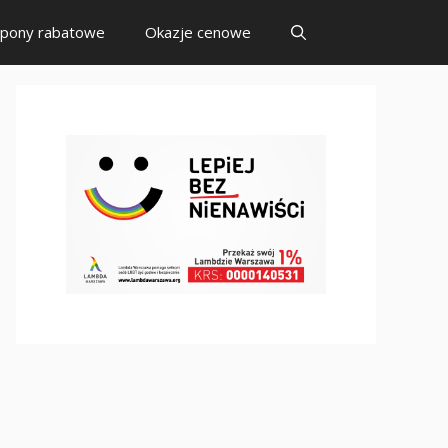
pony rabatowe
Okazje cenowe