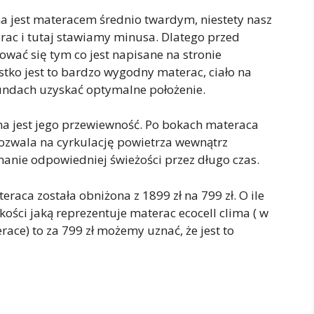
a jest materacem średnio twardym, niestety nasz
terac i tutaj stawiamy minusa. Dlatego przed
wać się tym co jest napisane na stronie
tko jest to bardzo wygodny materac, ciało na
kundach uzyskać optymalne położenie.
ma jest jego przewiewność. Po bokach materaca
ozwala na cyrkulację powietrza wewnątrz
anie odpowiedniej świeżości przez długo czas.
raca została obniżona z 1899 zł na 799 zł. O ile
ości jaką reprezentuje materac ecocell clima ( w
race) to za 799 zł możemy uznać, że jest to