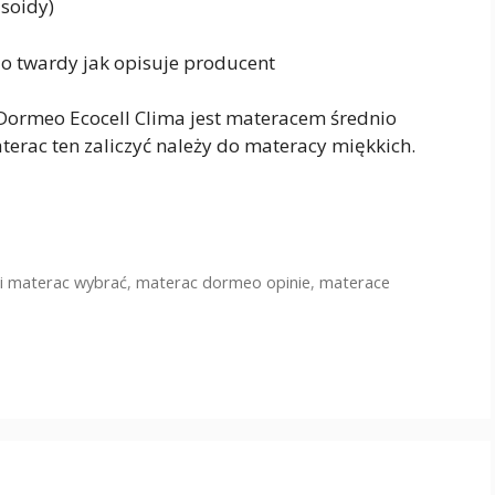
usoidy)
nio twardy jak opisuje producent
ormeo Ecocell Clima jest materacem średnio
terac ten zaliczyć należy do materacy miękkich.
ki materac wybrać
,
materac dormeo opinie
,
materace