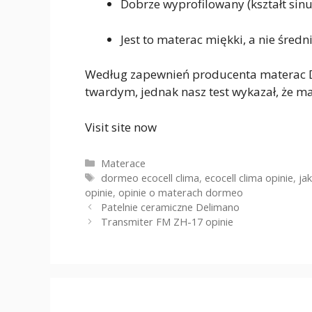
Dobrze wyprofilowany (kształt sin
Jest to materac miękki, a nie śred
Według zapewnień producenta materac D
twardym, jednak nasz test wykazał, że ma
Visit site now
Kategorie
Materace
Tagi
dormeo ecocell clima
,
ecocell clima opinie
,
ja
opinie
,
opinie o materach dormeo
Patelnie ceramiczne Delimano
Transmiter FM ZH-17 opinie