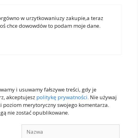
prgówno w urzytkowaniuzy zakupie,a teraz
ktoś chce dowowdów to podam moje dane.
ywamy i usuwamy fałszywe treści, gdy je
rz, akceptujesz
politykę prywatności.
Nie używaj
ki poziom merytoryczny swojego komentarza.
gą nie zostać opublikowane.
Nazwa