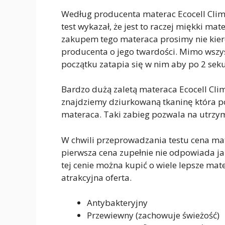
Według producenta materac Ecocell Clim
test wykazał, że jest to raczej miękki ma
zakupem tego materaca prosimy nie kiero
producenta o jego twardości. Mimo wszys
początku zatapia się w nim aby po 2 se
Bardzo dużą zaletą materaca Ecocell Cli
znajdziemy dziurkowaną tkaninę która p
materaca. Taki zabieg pozwala na utrzym
W chwili przeprowadzania testu cena mate
pierwsza cena zupełnie nie odpowiada jak
tej cenie można kupić o wiele lepsze mate
atrakcyjna oferta.
Antybakteryjny
Przewiewny (zachowuje świeżość)