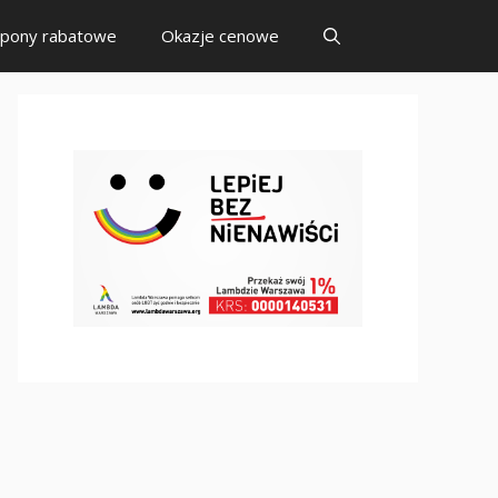
pony rabatowe
Okazje cenowe