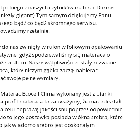
d jednego z naszych czytników materac Dormeo
c niezły gigant:) Tym samym dziękujemy Panu
aszego bądź co bądź skromnego serwisu.
rowadzimy rzetelnie.
ł do nas zwinięty w rulon w foliowym opakowaniu
atywne, gdyż spodziewaliśmy się materaca o
e ze 4 cm. Nasze wątpliwości zostały rozwiane
aca, który niczym gąbka zaczął nabierać
nąć swoje pełne wymiary.
Materac Ecocell Clima wykonany jest z pianki
 na profil materaca to zauważymy, że ma on kształt
na celu poprawę jakości snu poprzez odpowiednie
iwie to jego poszewka posiada włókna srebra, które
bo jak wiadomo srebro jest doskonałym