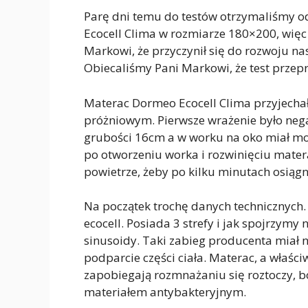
Parę dni temu do testów otrzymaliśmy o
Ecocell Clima w rozmiarze 180×200, wię
Markowi, że przyczynił się do rozwoju n
Obiecaliśmy Pani Markowi, że test przep
Materac Dormeo Ecocell Clima przyjecha
próżniowym. Pierwsze wrażenie było neg
grubości 16cm a w worku na oko miał moż
po otworzeniu worka i rozwinięciu mater
powietrze, żeby po kilku minutach osiąg
Na początek trochę danych technicznych. 
ecocell. Posiada 3 strefy i jak spojrzymy
sinusoidy. Taki zabieg producenta miał 
podparcie części ciała. Materac, a właśc
zapobiegają rozmnażaniu się roztoczy, 
materiałem antybakteryjnym.