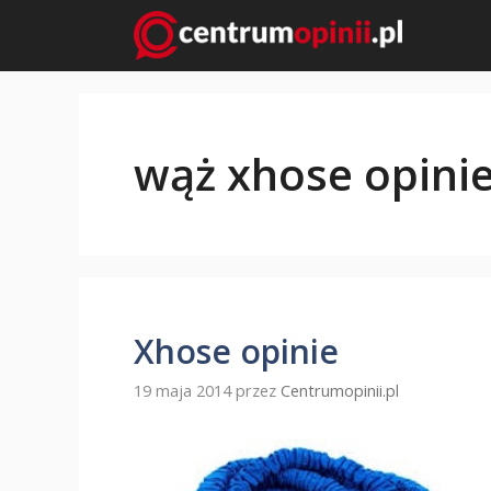
Przejdź
do
treści
wąż xhose opini
Xhose opinie
19 maja 2014
przez
Centrumopinii.pl