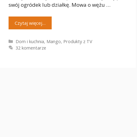
swój ogródek lub działkę. Mowa o wężu …
Czytaj więcej…
Kategorie
Dom i kuchnia
,
Mango
,
Produkty z TV
32 komentarze