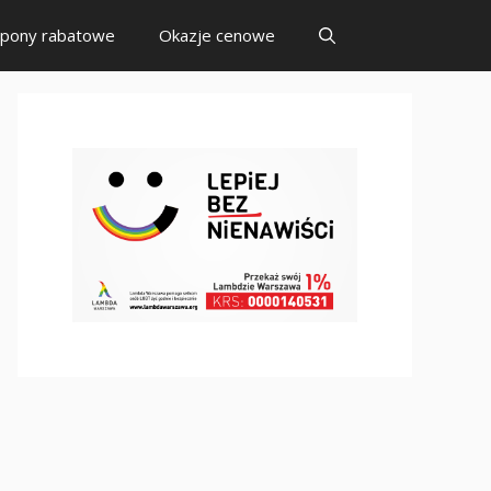
pony rabatowe
Okazje cenowe