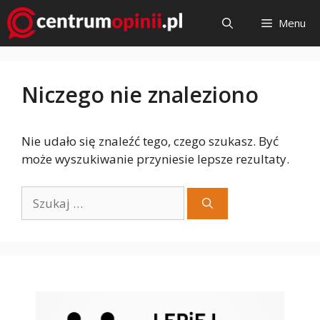
Przejdź
Menu
do
treści
Niczego nie znaleziono
Nie udało się znaleźć tego, czego szukasz. Być
może wyszukiwanie przyniesie lepsze rezultaty.
Szukaj: