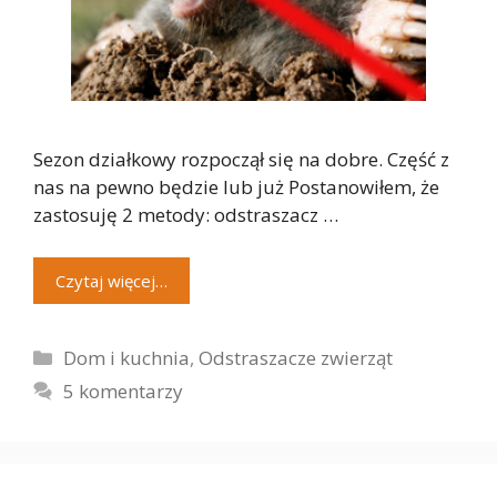
Sezon działkowy rozpoczął się na dobre. Część z
nas na pewno będzie lub już Postanowiłem, że
zastosuję 2 metody: odstraszacz …
Czytaj więcej…
Kategorie
Dom i kuchnia
,
Odstraszacze zwierząt
5 komentarzy