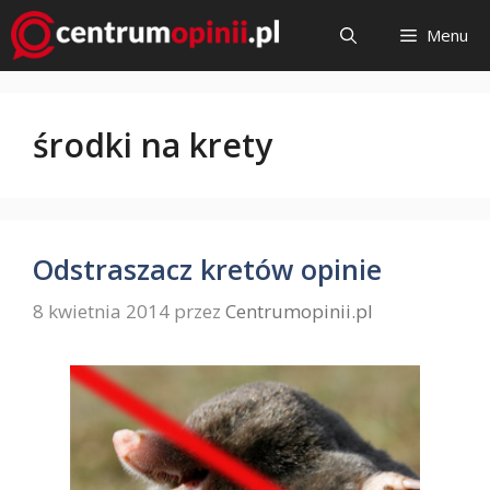
Przejdź
Menu
do
treści
środki na krety
Odstraszacz kretów opinie
8 kwietnia 2014
przez
Centrumopinii.pl