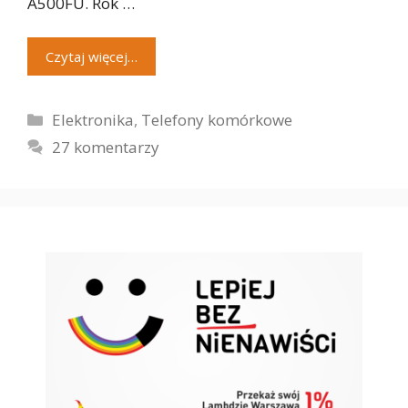
A500FU. Rok …
Czytaj więcej…
Kategorie
Elektronika
,
Telefony komórkowe
27 komentarzy